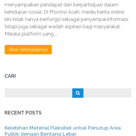
Wadah
menyampaikan pendapat dan berpartisipasi dalam
Aspirasi
kehidupan sosial. Di Provinsi Aceh, media berita online
Warga
Aceh
kini tidak hanya berfungsi sebagai penyampai informasi,
tetapi juga sebagai wadah aspirasi bagi masyarakat.
Melalui platform yang …
Baca Selengkapnya
CARI
RECENT POSTS
Kelebihan Material Fleksibel untuk Penutup Area
Publik dengan Bentang Lebar