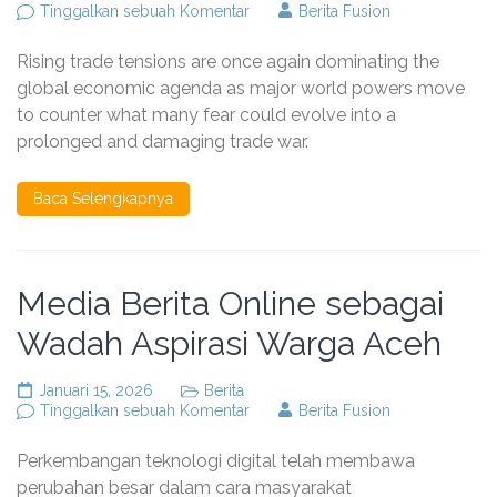
pada
Tinggalkan sebuah Komentar
Berita Fusion
World
Powers
Rising trade tensions are once again dominating the
Respond
to
global economic agenda as major world powers move
Escalating
to counter what many fear could evolve into a
Trade
prolonged and damaging trade war.
War
Risks
Baca Selengkapnya
Media Berita Online sebagai
Wadah Aspirasi Warga Aceh
Januari 15, 2026
Berita
pada
Tinggalkan sebuah Komentar
Berita Fusion
Media
Berita
Perkembangan teknologi digital telah membawa
Online
sebagai
perubahan besar dalam cara masyarakat