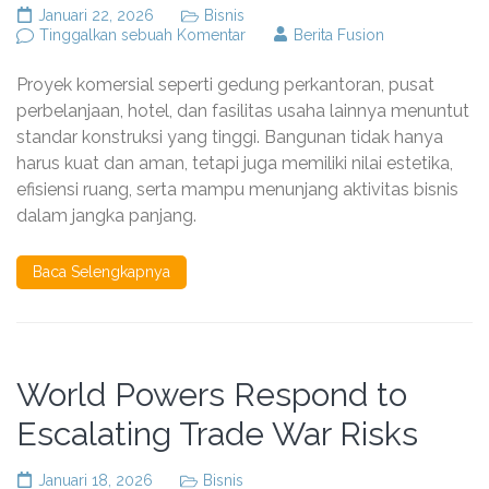
Januari 22, 2026
Bisnis
pada
Tinggalkan sebuah Komentar
Berita Fusion
Jasa
Kontraktor
Proyek komersial seperti gedung perkantoran, pusat
Baja
Terpercaya
perbelanjaan, hotel, dan fasilitas usaha lainnya menuntut
untuk
standar konstruksi yang tinggi. Bangunan tidak hanya
Proyek
harus kuat dan aman, tetapi juga memiliki nilai estetika,
Komersial
efisiensi ruang, serta mampu menunjang aktivitas bisnis
dalam jangka panjang.
Baca Selengkapnya
World Powers Respond to
Escalating Trade War Risks
Januari 18, 2026
Bisnis