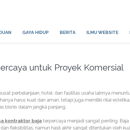
DUAN
GAYA HIDUP
BERITA
ILMU WEBSITE
percaya untuk Proyek Komersial
usat perbelanjaan, hotel, dan fasilitas usaha lainnya menunt
hanya harus kuat dan aman, tetapi juga memiliki nilai estetika
as bisnis dalam jangka panjang.
sa kontraktor baja
terpercaya menjadi sangat penting. Baja
 fleksibilitas, namun hasil akhir sangat ditentukan oleh kua