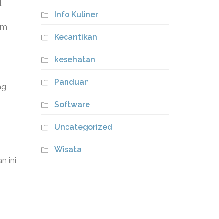
t
Info Kuliner
am
Kecantikan
kesehatan
Panduan
ng
Software
Uncategorized
Wisata
n ini