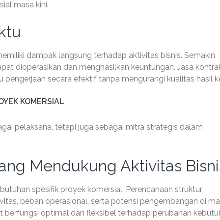
al masa kini.
ktu
miliki dampak langsung terhadap aktivitas bisnis. Semakin
apat dioperasikan dan menghasilkan keuntungan. Jasa kontra
engerjaan secara efektif tanpa mengurangi kualitas hasil ke
OYEK KOMERSIAL
agai pelaksana, tetapi juga sebagai mitra strategis dalam
ang Mendukung Aktivitas Bisni
utuhan spesifik proyek komersial. Perencanaan struktur
vitas, beban operasional, serta potensi pengembangan di m
 berfungsi optimal dan fleksibel terhadap perubahan kebut