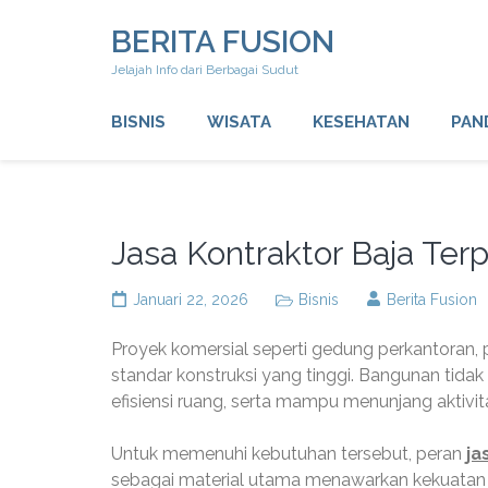
Lompat
BERITA FUSION
ke
konten
Jelajah Info dari Berbagai Sudut
(Tekan
Enter)
BISNIS
WISATA
KESEHATAN
PAN
Jasa Kontraktor Baja Ter
Januari 22, 2026
Bisnis
Berita Fusion
Proyek komersial seperti gedung perkantoran, p
standar konstruksi yang tinggi. Bangunan tidak 
efisiensi ruang, serta mampu menunjang aktivit
Untuk memenuhi kebutuhan tersebut, peran
ja
sebagai material utama menawarkan kekuatan dan