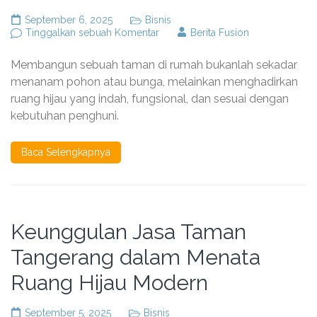
September 6, 2025
Bisnis
pada
Tinggalkan sebuah Komentar
Berita Fusion
Panduan
Jasa
Membangun sebuah taman di rumah bukanlah sekadar
Pembuatan
Taman
menanam pohon atau bunga, melainkan menghadirkan
Bekasi
ruang hijau yang indah, fungsional, dan sesuai dengan
Profesional
kebutuhan penghuni.
dan
Berkualitas
Baca Selengkapnya
Keunggulan Jasa Taman
Tangerang dalam Menata
Ruang Hijau Modern
September 5, 2025
Bisnis