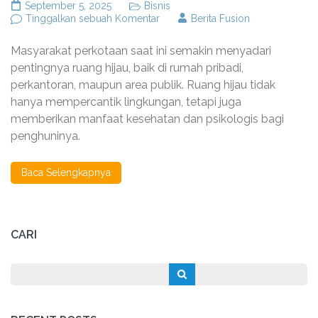
September 5, 2025
Bisnis
pada
Tinggalkan sebuah Komentar
Berita Fusion
Keunggulan
Jasa
Masyarakat perkotaan saat ini semakin menyadari
Taman
Bandung
pentingnya ruang hijau, baik di rumah pribadi,
dalam
perkantoran, maupun area publik. Ruang hijau tidak
Mendesain
hanya mempercantik lingkungan, tetapi juga
Ruang
Hijau
memberikan manfaat kesehatan dan psikologis bagi
Modern
penghuninya.
Baca Selengkapnya
CARI