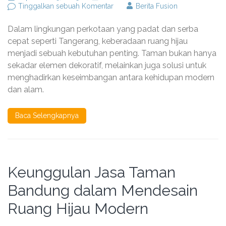
pada
Tinggalkan sebuah Komentar
Berita Fusion
Keunggulan
Jasa
Dalam lingkungan perkotaan yang padat dan serba
Taman
Tangerang
cepat seperti Tangerang, keberadaan ruang hijau
dalam
menjadi sebuah kebutuhan penting. Taman bukan hanya
Menata
sekadar elemen dekoratif, melainkan juga solusi untuk
Ruang
Hijau
menghadirkan keseimbangan antara kehidupan modern
Modern
dan alam.
Baca Selengkapnya
Keunggulan Jasa Taman
Bandung dalam Mendesain
Ruang Hijau Modern