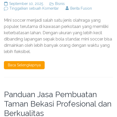
September 10, 2025
Bisnis
pada
Tinggalkan sebuah Komentar
Berita Fusion
Kenapa
Lapangan
Mini soccer menjadi salah satu jenis olahraga yang
Mini
Soccer
populer, terutama di kawasan perkotaan yang memiliki
Lebih
keterbatasan lahan. Dengan ukuran yang lebih kecil
Banyak
dibanding lapangan sepak bola standar, mini soccer bisa
Menggunakan
Rumput
dimainkan oleh lebih banyak orang dengan waktu yang
Sintetis?
lebih fleksibel.
Baca Selengkapnya
Panduan Jasa Pembuatan
Taman Bekasi Profesional dan
Berkualitas