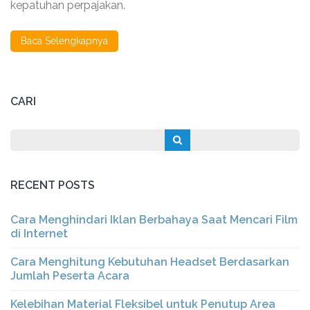
kepatuhan perpajakan.
untuk
PT
di
Baca Selengkapnya
Jakarta
CARI
RECENT POSTS
Cara Menghindari Iklan Berbahaya Saat Mencari Film
di Internet
Cara Menghitung Kebutuhan Headset Berdasarkan
Jumlah Peserta Acara
Kelebihan Material Fleksibel untuk Penutup Area