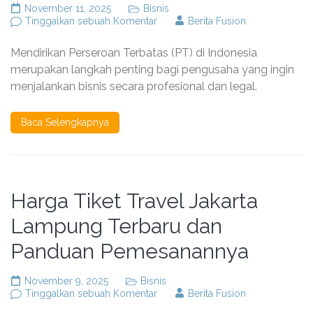
November 11, 2025
Bisnis
pada
Tinggalkan sebuah Komentar
Berita Fusion
Semua
Legalitas
Mendirikan Perseroan Terbatas (PT) di Indonesia
PT
Bisa
merupakan langkah penting bagi pengusaha yang ingin
Selesai
menjalankan bisnis secara profesional dan legal.
dengan
Satu
Layanan
Baca Selengkapnya
Harga Tiket Travel Jakarta
Lampung Terbaru dan
Panduan Pemesanannya
November 9, 2025
Bisnis
pada
Tinggalkan sebuah Komentar
Berita Fusion
Harga