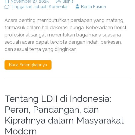
November 27, 2025
Bisnis
pada
Tinggalkan sebuah Komentar
Berita Fusion
Mengapa
Memilih
Acara penting membutuhkan persiapan yang matang,
Florist
Gresik
termasuk dalam hal dekorasi bunga. Keberadaan florist
untuk
profesional sangat menentukan bagaimana suasana
Acara
sebuah acara dapat tercipta dengan indah, berkesan,
Penting
Anda
dan sesuai tema yang diinginkan.
Baca Selengkapnya
Tentang LDII di Indonesia:
Peran, Pandangan, dan
Kiprahnya dalam Masyarakat
Modern