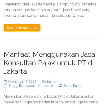
Tiket
Perjalanan dari Jakarta menuju Lampung kini semakin
Travel
Jakarta
mudah dengan hadirnya berbagai jasa travel yang
Lampung
menawarkan kenyamanan dan efisiensi waktu.
Terbaru
dan
Panduan
Baca Selengkapnya
Pemesanannya
Manfaat Menggunakan Jasa
Konsultan Pajak untuk PT di
Jakarta
November 7, 2025
Bisnis
pada
Tinggalkan sebuah Komentar
Berita Fusion
Manfaat
Menggunakan
Mendirikan Perseroan Terbatas (PT) di Jakarta bukan
Jasa
Konsultan
hanya soal legalitas badan hukum, tetapi juga tentang
Pajak