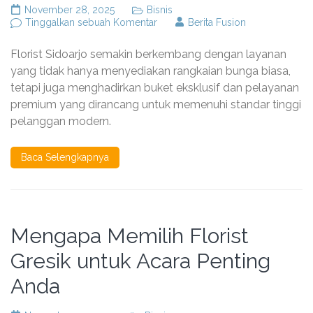
November 28, 2025
Bisnis
pada
Tinggalkan sebuah Komentar
Berita Fusion
Florist
Sidoarjo
Florist Sidoarjo semakin berkembang dengan layanan
yang
Menghadirkan
yang tidak hanya menyediakan rangkaian bunga biasa,
Buket
tetapi juga menghadirkan buket eksklusif dan pelayanan
Eksklusif
premium yang dirancang untuk memenuhi standar tinggi
dan
Pelayanan
pelanggan modern.
Premium
Baca Selengkapnya
Mengapa Memilih Florist
Gresik untuk Acara Penting
Anda