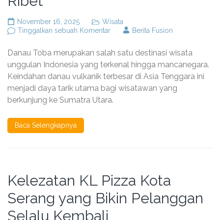
Ribet
November 16, 2025
Wisata
pada
Tinggalkan sebuah Komentar
Berita Fusion
Paket
Tour
Danau Toba merupakan salah satu destinasi wisata
Medan
ke
unggulan Indonesia yang terkenal hingga mancanegara.
Danau
Keindahan danau vulkanik terbesar di Asia Tenggara ini
Toba
menjadi daya tarik utama bagi wisatawan yang
Solusi
Liburan
berkunjung ke Sumatra Utara.
Tanpa
Ribet
Baca Selengkapnya
Kelezatan KL Pizza Kota
Serang yang Bikin Pelanggan
Selalu Kembali