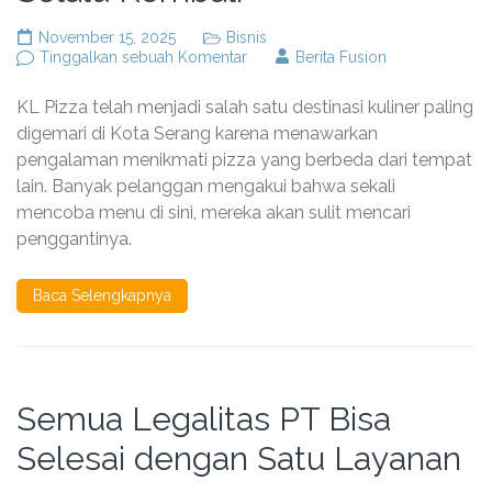
November 15, 2025
Bisnis
pada
Tinggalkan sebuah Komentar
Berita Fusion
Kelezatan
KL
KL Pizza telah menjadi salah satu destinasi kuliner paling
Pizza
Kota
digemari di Kota Serang karena menawarkan
Serang
pengalaman menikmati pizza yang berbeda dari tempat
yang
lain. Banyak pelanggan mengakui bahwa sekali
Bikin
Pelanggan
mencoba menu di sini, mereka akan sulit mencari
Selalu
penggantinya.
Kembali
Baca Selengkapnya
Semua Legalitas PT Bisa
Selesai dengan Satu Layanan