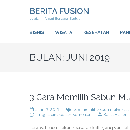
Lompat
BERITA FUSION
ke
konten
Jelajah Info dari Berbagai Sudut
(Tekan
Enter)
BISNIS
WISATA
KESEHATAN
PAN
BULAN:
JUNI 2019
3 Cara Memilih Sabun Mu
Juni 13, 2019
cara memilih sabun muka kulit
pada
Tinggalkan sebuah Komentar
Berita Fusion
3
Cara
Jerawat merupakan masalah kulit yang sanga
Memilih