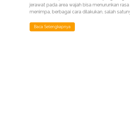
Sabun
jerawat pada area wajah bisa menurunkan rasa p
Muka
menimpa, berbagai cara dilakukan, salah sat
Untuk
Kulit
Berjerawat
Baca Selengkapnya