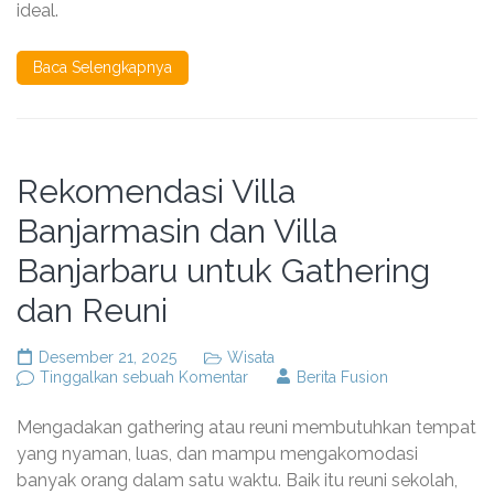
untuk
ideal.
Liburan
Singkat
Baca Selengkapnya
Rekomendasi Villa
Banjarmasin dan Villa
Banjarbaru untuk Gathering
dan Reuni
Desember 21, 2025
Wisata
pada
Tinggalkan sebuah Komentar
Berita Fusion
Rekomendasi
Villa
Mengadakan gathering atau reuni membutuhkan tempat
Banjarmasin
dan
yang nyaman, luas, dan mampu mengakomodasi
Villa
banyak orang dalam satu waktu. Baik itu reuni sekolah,
Banjarbaru