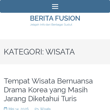
Lompat
ke
konten
BERITA FUSION
(Tekan
Jelajah Info dari Berbagai Sudut
Enter)
KATEGORI:
WISATA
Tempat Wisata Bernuansa
Drama Korea yang Masih
Jarang Diketahui Turis
Mei 14, 2026
Wisata