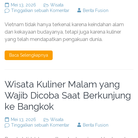
Mei 13, 2026
Wisata
pada
Tinggalkan sebuah Komentar
Berita Fusion
Wisata
Kuliner
Vietnam tidak hanya terkenal karena keindahan alam
Khas
Vietnam
dan kekayaan budayanya, tetapi juga karena kuliner
yang
yang telah mendapatkan pengakuan dunia.
Wajib
Masuk
Daftar
Baca Selengkapnya
Perjalanan
Wisata Kuliner Malam yang
Wajib Dicoba Saat Berkunjung
ke Bangkok
Mei 13, 2026
Wisata
pada
Tinggalkan sebuah Komentar
Berita Fusion
Wisata
Kuliner