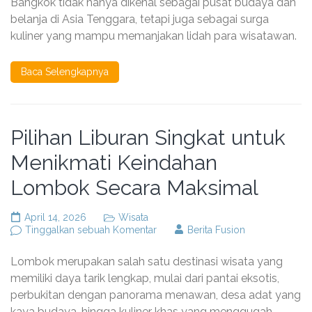
Bangkok tidak hanya dikenal sebagai pusat budaya dan
Malam
yang
belanja di Asia Tenggara, tetapi juga sebagai surga
Wajib
kuliner yang mampu memanjakan lidah para wisatawan.
Dicoba
Saat
Berkunjung
Baca Selengkapnya
ke
Bangkok
Pilihan Liburan Singkat untuk
Menikmati Keindahan
Lombok Secara Maksimal
April 14, 2026
Wisata
pada
Tinggalkan sebuah Komentar
Berita Fusion
Pilihan
Liburan
Lombok merupakan salah satu destinasi wisata yang
Singkat
untuk
memiliki daya tarik lengkap, mulai dari pantai eksotis,
Menikmati
perbukitan dengan panorama menawan, desa adat yang
Keindahan
kaya budaya, hingga kuliner khas yang menggugah