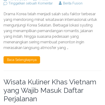
pada
Tinggalkan sebuah Komentar
Berita Fusion
Tempat
Wisata
Drama Korea telah menjadi salah satu faktor terbesar
Bernuansa
Drama
yang mendorong minat wisatawan internasional untuk
Korea
mengunjungi Korea Selatan. Berbagai lokasi syuting
yang
yang menampilkan pemandangan romantis, jalanan
Masih
Jarang
yang indah, hingga suasana pedesaan yang
Diketahui
menenangkan sering membuat penonton ingin
Turis
merasakan langsung atmosfer yang …
Baca Selengkapnya
Wisata Kuliner Khas Vietnam
yang Wajib Masuk Daftar
Perjalanan