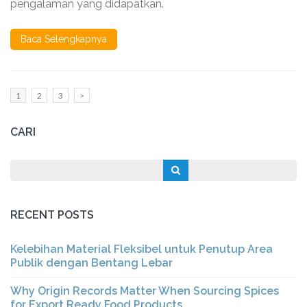
pengalaman yang didapatkan.
Sejarah,
dan
Kuliner
Baca Selengkapnya
dalam
Sekali
Jalan
Paginasi
Halaman
Halaman
Halaman
1
2
3
>
pos
CARI
RECENT POSTS
Kelebihan Material Fleksibel untuk Penutup Area
Publik dengan Bentang Lebar
Why Origin Records Matter When Sourcing Spices
for Export Ready Food Products