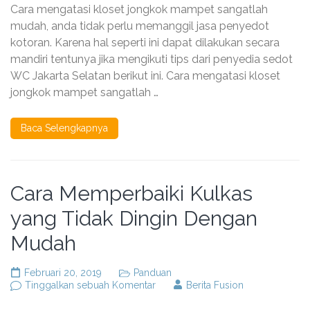
Mengatasi
Cara mengatasi kloset jongkok mampet sangatlah
Kloset
Jongkok
mudah, anda tidak perlu memanggil jasa penyedot
Mampet
kotoran. Karena hal seperti ini dapat dilakukan secara
mandiri tentunya jika mengikuti tips dari penyedia sedot
WC Jakarta Selatan berikut ini. Cara mengatasi kloset
jongkok mampet sangatlah …
Baca Selengkapnya
Cara Memperbaiki Kulkas
yang Tidak Dingin Dengan
Mudah
Februari 20, 2019
Panduan
pada
Tinggalkan sebuah Komentar
Berita Fusion
Cara
Memperbaiki