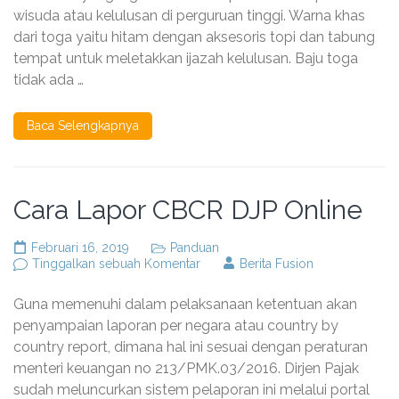
WISUDA
wisuda atau kelulusan di perguruan tinggi. Warna khas
dari toga yaitu hitam dengan aksesoris topi dan tabung
tempat untuk meletakkan ijazah kelulusan. Baju toga
tidak ada …
Baca Selengkapnya
Cara Lapor CBCR DJP Online
Februari 16, 2019
Panduan
pada
Tinggalkan sebuah Komentar
Berita Fusion
Cara
Lapor
Guna memenuhi dalam pelaksanaan ketentuan akan
CBCR
DJP
penyampaian laporan per negara atau country by
Online
country report, dimana hal ini sesuai dengan peraturan
menteri keuangan no 213/PMK.03/2016. Dirjen Pajak
sudah meluncurkan sistem pelaporan ini melalui portal