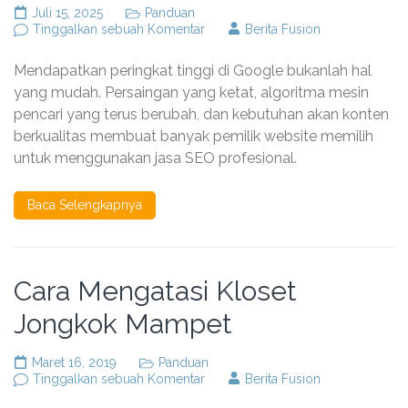
Juli 15, 2025
Panduan
pada
Tinggalkan sebuah Komentar
Berita Fusion
Rahasia
Jasa
Mendapatkan peringkat tinggi di Google bukanlah hal
SEO
Terbaik
yang mudah. Persaingan yang ketat, algoritma mesin
dalam
pencari yang terus berubah, dan kebutuhan akan konten
Meningkatkan
berkualitas membuat banyak pemilik website memilih
Peringkat
Website
untuk menggunakan jasa SEO profesional.
di
Google
Baca Selengkapnya
Cara Mengatasi Kloset
Jongkok Mampet
Maret 16, 2019
Panduan
pada
Tinggalkan sebuah Komentar
Berita Fusion
Cara