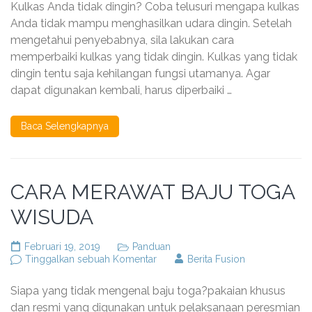
Kulkas Anda tidak dingin? Coba telusuri mengapa kulkas
Kulkas
yang
Anda tidak mampu menghasilkan udara dingin. Setelah
Tidak
mengetahui penyebabnya, sila lakukan cara
Dingin
memperbaiki kulkas yang tidak dingin. Kulkas yang tidak
Dengan
Mudah
dingin tentu saja kehilangan fungsi utamanya. Agar
dapat digunakan kembali, harus diperbaiki …
Baca Selengkapnya
CARA MERAWAT BAJU TOGA
WISUDA
Februari 19, 2019
Panduan
pada
Tinggalkan sebuah Komentar
Berita Fusion
CARA
MERAWAT
Siapa yang tidak mengenal baju toga?pakaian khusus
BAJU
TOGA
dan resmi yang digunakan untuk pelaksanaan peresmian