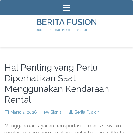
Lompat
ke
konten
BERITA FUSION
(Tekan
Jelajah Info dari Berbagai Sudut
Enter)
Hal Penting yang Perlu
Diperhatikan Saat
Menggunakan Kendaraan
Rental
Maret 2, 2026
Bisnis
Berita Fusion
Menggunakan layanan transportasi berbasis sewa kini
menjadi pilihan yang semakin populer, terutama di kota