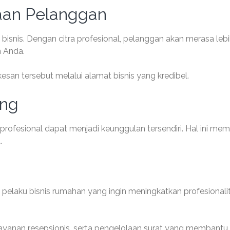
an Pelanggan
 bisnis. Dengan citra profesional, pelanggan akan merasa leb
 Anda.
san tersebut melalui alamat bisnis yang kredibel.
ing
a profesional dapat menjadi keunggulan tersendiri. Hal ini me
.
agi pelaku bisnis rumahan yang ingin meningkatkan profesionali
layanan resepsionis, serta pengelolaan surat yang membantu