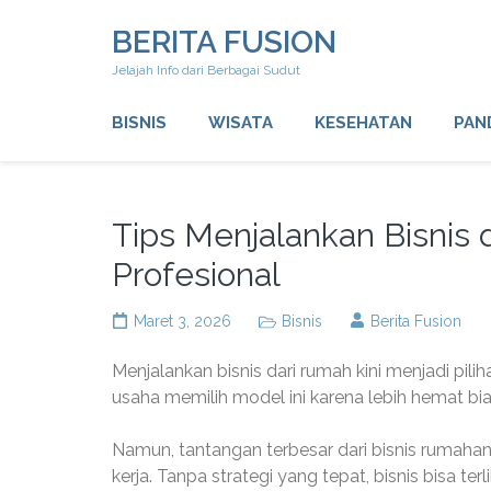
Lompat
BERITA FUSION
ke
konten
Jelajah Info dari Berbagai Sudut
(Tekan
Enter)
BISNIS
WISATA
KESEHATAN
PAN
Tips Menjalankan Bisnis 
Profesional
Maret 3, 2026
Bisnis
Berita Fusion
Menjalankan bisnis dari rumah kini menjadi pili
usaha memilih model ini karena lebih hemat bia
Namun, tantangan terbesar dari bisnis rumahan
kerja. Tanpa strategi yang tepat, bisnis bisa te