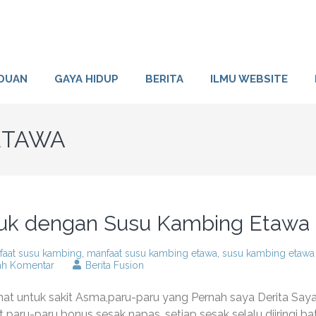
DUAN
GAYA HIDUP
BERITA
ILMU WEBSITE
ETAWA
atuk dengan Susu Kambing Etawa
faat susu kambing
,
manfaat susu kambing etawa
,
susu kambing etawa
pada
ah Komentar
Berita Fusion
Obati
sakit
hat untuk sakit Asma,paru-paru yang Pernah saya Derita Say
asma
dan
t paru-paru bonus sesak napas, setiap sesak selalu diiringi ba