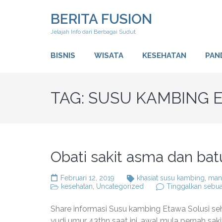
Lompat
BERITA FUSION
ke
konten
Jelajah Info dari Berbagai Sudut
(Tekan
Enter)
BISNIS
WISATA
KESEHATAN
PAN
TAG:
SUSU KAMBING 
Obati sakit asma dan b
Februari 12, 2019
khasiat susu kambing
,
man
kesehatan
,
Uncategorized
Tinggalkan sebu
Share informasi Susu kambing Etawa Solusi se
yudi umur 43thn saat ini, awal mula pernah saki