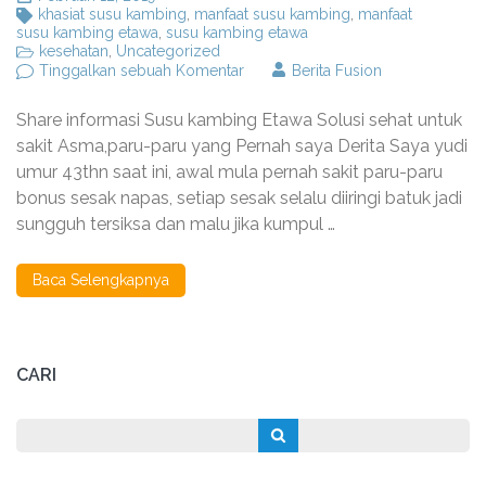
khasiat susu kambing
,
manfaat susu kambing
,
manfaat
susu kambing etawa
,
susu kambing etawa
kesehatan
,
Uncategorized
pada
Tinggalkan sebuah Komentar
Berita Fusion
Obati
sakit
Share informasi Susu kambing Etawa Solusi sehat untuk
asma
dan
sakit Asma,paru-paru yang Pernah saya Derita Saya yudi
batuk
umur 43thn saat ini, awal mula pernah sakit paru-paru
dengan
bonus sesak napas, setiap sesak selalu diiringi batuk jadi
Susu
Kambing
sungguh tersiksa dan malu jika kumpul …
Etawa
Baca Selengkapnya
CARI