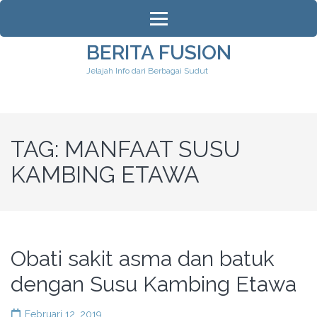
Lompat
ke
konten
BERITA FUSION
(Tekan
Jelajah Info dari Berbagai Sudut
Enter)
TAG:
MANFAAT SUSU
KAMBING ETAWA
Obati sakit asma dan batuk
dengan Susu Kambing Etawa
Februari 12, 2019