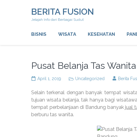
Lompat
BERITA FUSION
ke
konten
Jelajah Info dari Berbagai Sudut
(Tekan
Enter)
BISNIS
WISATA
KESEHATAN
PAN
Pusat Belanja Tas Wanita
April 1, 2019
Uncategorized
Berita Fu
Selain terkenal dengan banyak tempat wisata,
tujuan wisata belanja, tak hanya bagi wisatawa
tempat perbelanjaan di Bandung banyak
jual 
berburu tas wanita.