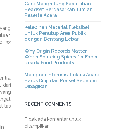
Cara Menghitung Kebutuhan
Headset Berdasarkan Jumlah
Peserta Acara
Kelebihan Material Fleksibel
 yang
untuk Penutup Area Publik
utaan
dengan Bentang Lebar
o. 32
Why Origin Records Matter
When Sourcing Spices for Export
Ready Food Products
Mengapa Informasi Lokasi Acara
entra
Harus Diuji dari Ponsel Sebelum
t dari
Dibagikan
 yang
angat
RECENT COMMENTS
l tas
Tidak ada komentar untuk
ditampilkan.
ni,