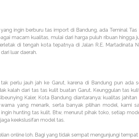
a yang ingin berburu tas import di Bandung, ada Teminal Tas
ai macam kualitas, mulai dari harga puluh ribuan hingga j
erletak di tengah kota tepatnya di Jalan R.E. Martadinata N
ari luar daerah.
, tak perlu jauh jah ke Garut, karena di Bandung pun ada s
dak kalah dari tas tas kulit buatan Garut. Keunggulan tas kuli
Cibeunying Kaler, Kota Bandung diantaranya: kualitas jahitan
warna yang menarik, serta banyak pilihan model, kami s
gin hunting tas kulit. Btw, menurut pihak toko, setiap mode
njaga keekslusifan model tas.
lian online loh. Bagi yang tidak sempat mengunjungi tempat i