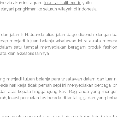
ine via akun instagram
toko tas kulit exotic
yaitu
melayani pengiriman ke seluruh wilayah di Indonesia.
 dan jalan Ir. H. Juanda alias jalan dago dipenuhi dengan b
 kerap menjadi tujuan belanja wisatawan ini rata-rata mener
a dalam satu tempat menyediakan beragam produk fashion
ata, dan aksesoris lainnya.
ing menjadi tujuan belanja para wisatawan dalam dan luar ne
da hari kerja tidak pernah sepi ini menyediakan berbagai p
 dari atas kepala hingga ujung kaki. Bagi anda yang mengun
h, lokasi penjualan tas berada di lantai 4, 5, dan yang terb
k menemukan penjual beragam bahan pakaian kain (toko teks