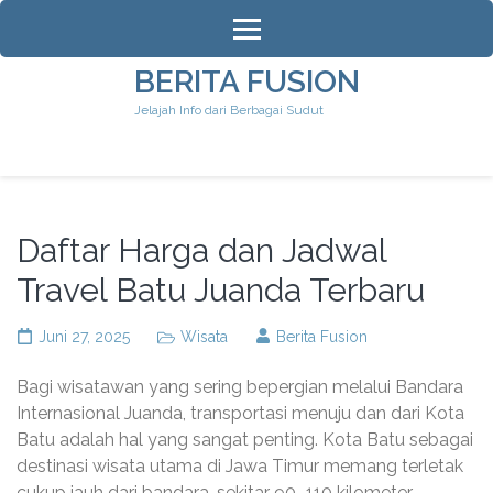
Lompat
ke
konten
BERITA FUSION
(Tekan
Jelajah Info dari Berbagai Sudut
Enter)
Daftar Harga dan Jadwal
Travel Batu Juanda Terbaru
Juni 27, 2025
Wisata
Berita Fusion
Bagi wisatawan yang sering bepergian melalui Bandara
Internasional Juanda, transportasi menuju dan dari Kota
Batu adalah hal yang sangat penting. Kota Batu sebagai
destinasi wisata utama di Jawa Timur memang terletak
cukup jauh dari bandara, sekitar 90–110 kilometer,