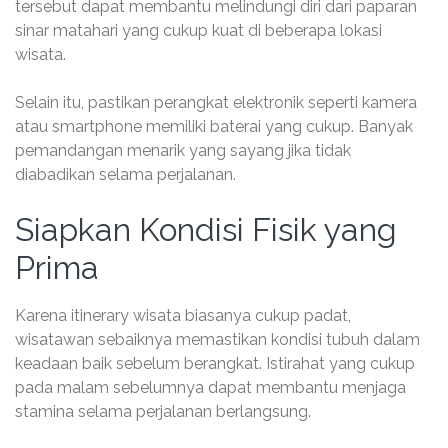
tersebut dapat membantu melindungi diri dari paparan
sinar matahari yang cukup kuat di beberapa lokasi
wisata.
Selain itu, pastikan perangkat elektronik seperti kamera
atau smartphone memiliki baterai yang cukup. Banyak
pemandangan menarik yang sayang jika tidak
diabadikan selama perjalanan.
Siapkan Kondisi Fisik yang
Prima
Karena itinerary wisata biasanya cukup padat,
wisatawan sebaiknya memastikan kondisi tubuh dalam
keadaan baik sebelum berangkat. Istirahat yang cukup
pada malam sebelumnya dapat membantu menjaga
stamina selama perjalanan berlangsung.