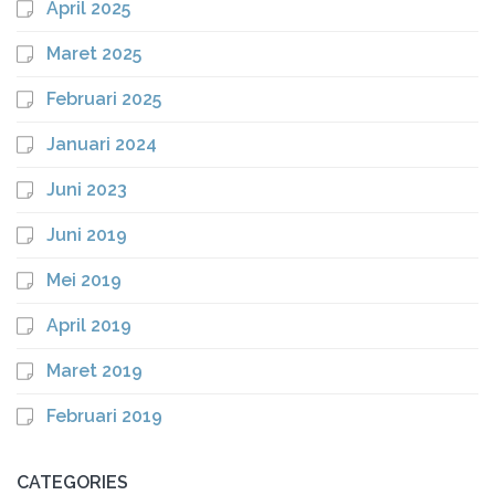
April 2025
Maret 2025
Februari 2025
Januari 2024
Juni 2023
Juni 2019
Mei 2019
April 2019
Maret 2019
Februari 2019
CATEGORIES