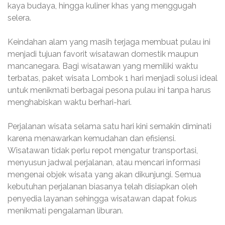
kaya budaya, hingga kuliner khas yang menggugah
selera.
Keindahan alam yang masih terjaga membuat pulau ini
menjadi tujuan favorit wisatawan domestik maupun
mancanegara. Bagi wisatawan yang memiliki waktu
terbatas, paket wisata Lombok 1 hari menjadi solusi ideal
untuk menikmati berbagai pesona pulau ini tanpa harus
menghabiskan waktu berhari-hari.
Perjalanan wisata selama satu hari kini semakin diminati
karena menawarkan kemudahan dan efisiensi.
Wisatawan tidak perlu repot mengatur transportasi,
menyusun jadwal perjalanan, atau mencari informasi
mengenai objek wisata yang akan dikunjungi. Semua
kebutuhan perjalanan biasanya telah disiapkan oleh
penyedia layanan sehingga wisatawan dapat fokus
menikmati pengalaman liburan.