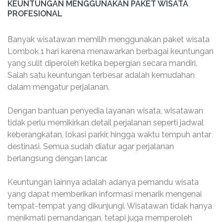
KEUNTUNGAN MENGGUNAKAN PAKET WISATA
PROFESIONAL
Banyak wisatawan memilih menggunakan paket wisata
Lombok 1 hari karena menawarkan berbagai keuntungan
yang sulit diperoleh ketika bepergian secara mandiri.
Salah satu keuntungan terbesar adalah kemudahan
dalam mengatur perjalanan.
Dengan bantuan penyedia layanan wisata, wisatawan
tidak perlu memikirkan detail perjalanan seperti jadwal
keberangkatan, lokasi parkir, hingga waktu tempuh antar
destinasi. Semua sudah diatur agar perjalanan
berlangsung dengan lancar.
Keuntungan lainnya adalah adanya pemandu wisata
yang dapat memberikan informasi menarik mengenai
tempat-tempat yang dikunjungi. Wisatawan tidak hanya
menikmati pemandangan, tetapi juga memperoleh