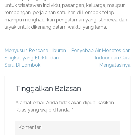
untuk wisatawan individu, pasangan, keluarga, maupun
rombongan, perjalanan satu hari di Lombok tetap
mampu menghadirkan pengalaman yang istimewa dan
layak untuk dikenang dalam waktu yang lama.
Navigasi
Menyusun Rencana Liburan
Penyebab Air Menetes dari
pos
Singkat yang Efektif dan
Indoor dan Cara
Seru Di Lombok
Mengatasinya
Tinggalkan Balasan
Alamat email Anda tidak akan dipublikasikan.
Ruas yang wajib ditandai
*
Komentari