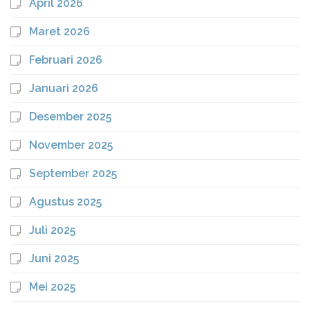
April 2026
Maret 2026
Februari 2026
Januari 2026
Desember 2025
November 2025
September 2025
Agustus 2025
Juli 2025
Juni 2025
Mei 2025