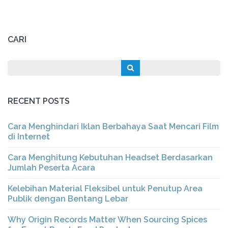
CARI
RECENT POSTS
Cara Menghindari Iklan Berbahaya Saat Mencari Film
di Internet
Cara Menghitung Kebutuhan Headset Berdasarkan
Jumlah Peserta Acara
Kelebihan Material Fleksibel untuk Penutup Area
Publik dengan Bentang Lebar
Why Origin Records Matter When Sourcing Spices