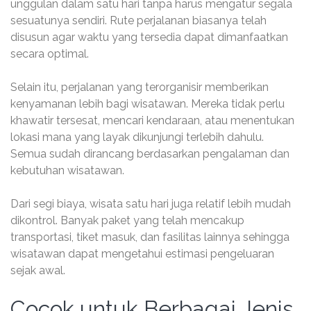
unggulan dalam satu hari tanpa harus mengatur segala
sesuatunya sendiri. Rute perjalanan biasanya telah
disusun agar waktu yang tersedia dapat dimanfaatkan
secara optimal.
Selain itu, perjalanan yang terorganisir memberikan
kenyamanan lebih bagi wisatawan. Mereka tidak perlu
khawatir tersesat, mencari kendaraan, atau menentukan
lokasi mana yang layak dikunjungi terlebih dahulu.
Semua sudah dirancang berdasarkan pengalaman dan
kebutuhan wisatawan.
Dari segi biaya, wisata satu hari juga relatif lebih mudah
dikontrol. Banyak paket yang telah mencakup
transportasi, tiket masuk, dan fasilitas lainnya sehingga
wisatawan dapat mengetahui estimasi pengeluaran
sejak awal.
Cocok untuk Berbagai Jenis