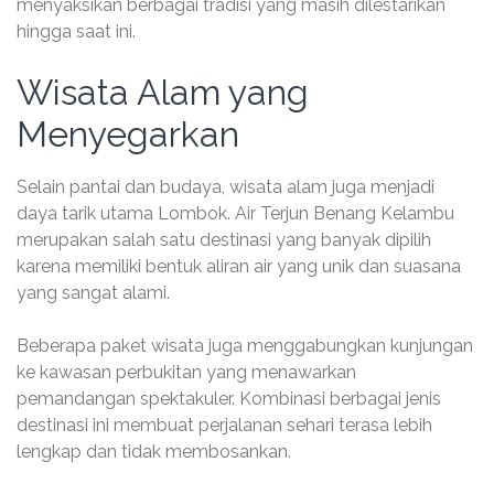
menyaksikan berbagai tradisi yang masih dilestarikan
hingga saat ini.
Wisata Alam yang
Menyegarkan
Selain pantai dan budaya, wisata alam juga menjadi
daya tarik utama Lombok. Air Terjun Benang Kelambu
merupakan salah satu destinasi yang banyak dipilih
karena memiliki bentuk aliran air yang unik dan suasana
yang sangat alami.
Beberapa paket wisata juga menggabungkan kunjungan
ke kawasan perbukitan yang menawarkan
pemandangan spektakuler. Kombinasi berbagai jenis
destinasi ini membuat perjalanan sehari terasa lebih
lengkap dan tidak membosankan.