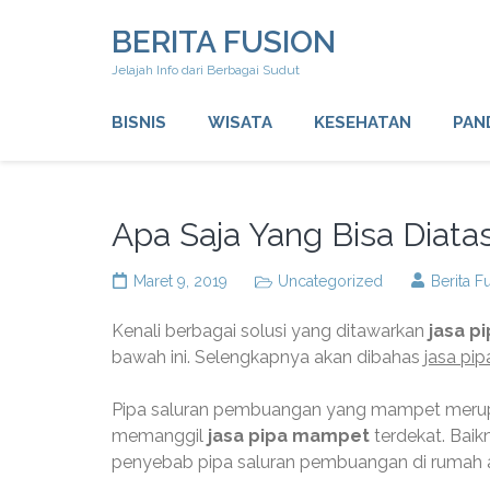
Lompat
BERITA FUSION
ke
konten
Jelajah Info dari Berbagai Sudut
(Tekan
Enter)
BISNIS
WISATA
KESEHATAN
PAN
Apa Saja Yang Bisa Diata
Maret 9, 2019
Uncategorized
Berita F
Kenali berbagai solusi yang ditawarkan
jasa p
bawah ini. Selengkapnya akan dibahas
jasa pi
Pipa saluran pembuangan yang mampet merupa
memanggil
jasa pipa mampet
terdekat. Baik
penyebab pipa saluran pembuangan di rumah