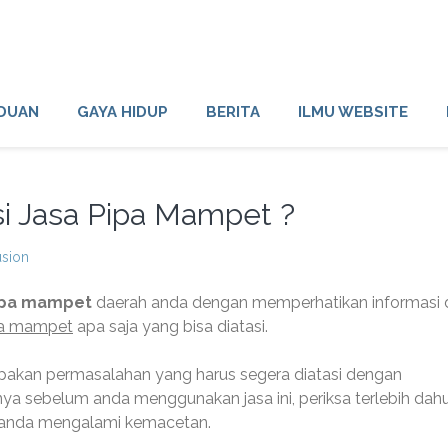
DUAN
GAYA HIDUP
BERITA
ILMU WEBSITE
si Jasa Pipa Mampet ?
usion
ipa mampet
daerah anda dengan memperhatikan informasi 
pa mampet
apa saja yang bisa diatasi.
kan permasalahan yang harus segera diatasi dengan
nya sebelum anda menggunakan jasa ini, periksa terlebih dah
 anda mengalami kemacetan.