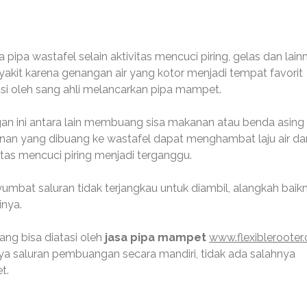
ipa wastafel selain aktivitas mencuci piring, gelas dan lain
akit karena genangan air yang kotor menjadi tempat favorit
asi oleh sang ahli melancarkan pipa mampet.
 ini antara lain membuang sisa makanan atau benda asing
kanan yang dibuang ke wastafel dapat menghambat laju air da
tas mencuci piring menjadi terganggu.
mbat saluran tidak terjangkau untuk diambil, alangkah baik
nya.
ang bisa diatasi oleh
jasa pipa mampet
www.flexiblerooter
ya saluran pembuangan secara mandiri, tidak ada salahnya
t.