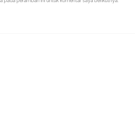
a pada peramban ini untuk komentar saya berikutnya.