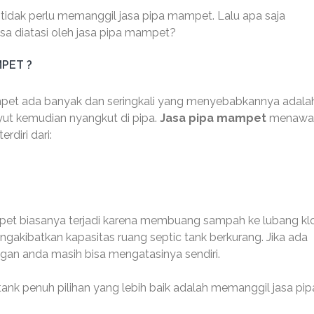
a tidak perlu memanggil jasa pipa mampet. Lalu apa saja
sa diatasi oleh jasa pipa mampet?
MPET ?
et ada banyak dan seringkali yang menyebabkannya adala
yut kemudian nyangkut di pipa.
Jasa pipa mampet
menawa
rdiri dari:
t biasanya terjadi karena membuang sampah ke lubang kl
gakibatkan kapasitas ruang septic tank berkurang. Jika ada
an anda masih bisa mengatasinya sendiri.
nk penuh pilihan yang lebih baik adalah memanggil jasa pip