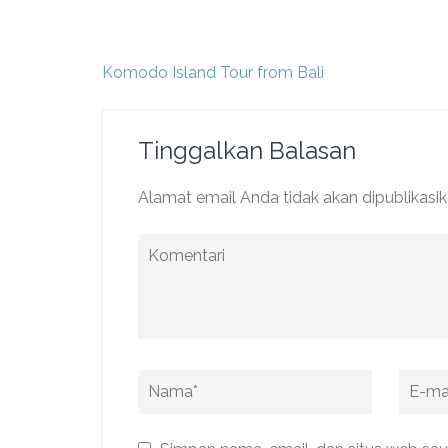
Navigasi
Komodo Island Tour from Bali
pos
Tinggalkan Balasan
Alamat email Anda tidak akan dipublikasik
Komentari
Name
*
Email
*