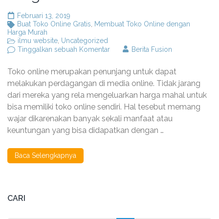
Februari 13, 2019
Buat Toko Online Gratis
,
Membuat Toko Online dengan
Harga Murah
ilmu website
,
Uncategorized
pada
Tinggalkan sebuah Komentar
Berita Fusion
Membuat
Toko
Toko online merupakan penunjang untuk dapat
Online
dengan
melakukan perdagangan di media online. Tidak jarang
Harga
dari mereka yang rela mengeluarkan harga mahal untuk
Murah
bisa memiliki toko online sendiri. Hal tesebut memang
wajar dikarenakan banyak sekali manfaat atau
keuntungan yang bisa didapatkan dengan …
Baca Selengkapnya
CARI