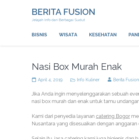
Lompat
BERITA FUSION
ke
konten
Jelajah Info dari Berbagai Sudut
(Tekan
Enter)
BISNIS
WISATA
KESEHATAN
PAN
Nasi Box Murah Enak
April 4, 2019
Info Kuliner
Berita Fusion
Jika Anda ingin menyelenggarakan sebuah event
nasi box murah dan enak untuk tamu undangan
Kami dari penyedia layanan
catering Bogor
men
Nusantara yang disesuaikan dengan anggaran
Selain itu, jasa catering kami juga higienis 