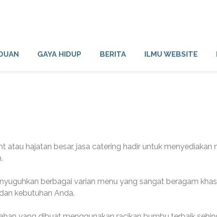
DUAN
GAYA HIDUP
BERITA
ILMU WEBSITE
 atau hajatan besar, jasa catering hadir untuk menyediakan
.
yuguhkan berbagai varian menu yang sangat beragam khas
 dan kebutuhan Anda.
dan bahan yang dibuat menggunakan racikan bumbu terbaik sehi