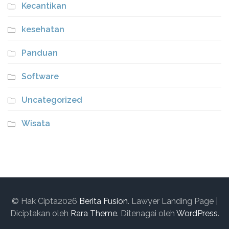
Kecantikan
kesehatan
Panduan
Software
Uncategorized
Wisata
© Hak Cipta2026
Berita Fusion
.
Lawyer Landing Page |
Diciptakan oleh
Rara Theme
. Ditenagai oleh
WordPress
.